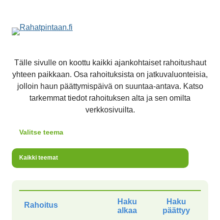
AVAA VALI
Tälle sivulle on koottu kaikki ajankohtaiset rahoitushaut
yhteen paikkaan. Osa rahoituksista on jatkuvaluonteisia,
jolloin haun päättymispäivä on suuntaa-antava. Katso
tarkemmat tiedot rahoituksen alta ja sen omilta
verkkosivuilta.
Valitse teema
Kaikki teemat
Haku
Haku
Rahoitus
alkaa
päättyy