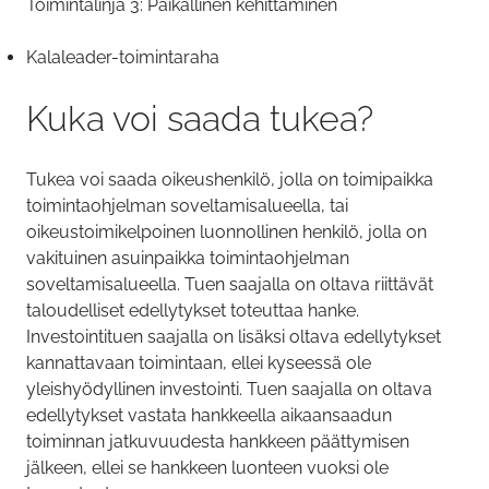
Toimintalinja 3: Paikallinen kehittäminen
Kalaleader-toimintaraha
Kuka voi saada tukea?
Tukea voi saada oikeushenkilö, jolla on toimipaikka
toimintaohjelman soveltamisalueella, tai
oikeustoimikelpoinen luonnollinen henkilö, jolla on
vakituinen asuinpaikka toimintaohjelman
soveltamisalueella. Tuen saajalla on oltava riittävät
taloudelliset edellytykset toteuttaa hanke.
Investointituen saajalla on lisäksi oltava edellytykset
kannattavaan toimintaan, ellei kyseessä ole
yleishyödyllinen investointi. Tuen saajalla on oltava
edellytykset vastata hankkeella aikaansaadun
toiminnan jatkuvuudesta hankkeen päättymisen
jälkeen, ellei se hankkeen luonteen vuoksi ole