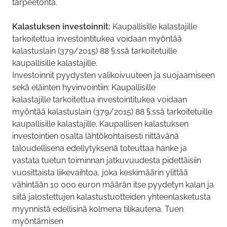
tarpeetonta.
Kalastuksen investoinnit:
Kaupallisille kalastajille
tarkoitettua investointitukea voidaan myöntää
kalastuslain (379/2015) 88 §:ssä tarkoitetuille
kaupallisille kalastajille.
Investoinnit pyydysten valikoivuuteen ja suojaamiseen
sekä eläinten hyvinvointiin: Kaupallisille
kalastajille tarkoitettua investointitukea voidaan
myöntää kalastuslain (379/2015) 88 §:ssä tarkoitetuille
kaupallisille kalastajille. Kaupallisen kalastuksen
investointien osalta lähtökohtaisesti riittävänä
taloudellisena edellytyksenä toteuttaa hanke ja
vastata tuetun toiminnan jatkuvuudesta pidettäisiin
vuosittaista liikevaihtoa, joka keskimäärin ylittää
vähintään 10 000 euron määrän itse pyydetyn kalan ja
siitä jalostettujen kalastustuotteiden yhteenlasketusta
myynnistä edellisinä kolmena tilikautena. Tuen
myöntämisen