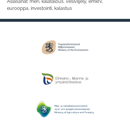
Asiasanat: meri, kalatalous, vesiviljely, emkrv,
eurooppa, investointi, kalastus