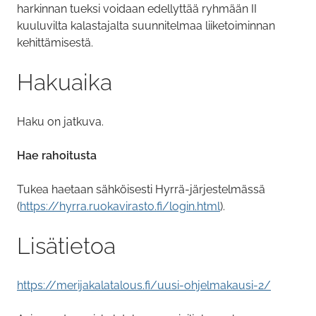
harkinnan tueksi voidaan edellyttää ryhmään II
kuuluvilta kalastajalta suunnitelmaa liiketoiminnan
kehittämisestä.
Hakuaika
Haku on jatkuva.
Hae rahoitusta
Tukea haetaan sähköisesti Hyrrä-järjestelmässä
(
https://hyrra.ruokavirasto.fi/login.html
).
Lisätietoa
https://merijakalatalous.fi/uusi-ohjelmakausi-2/