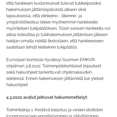
että hankkeen kustannukset tulevat tukikelpoisiksi
hakemuksen jättämispäivästä alkaen siinä
tapauksessa, että elinkeino-, liikenne- ja
ympäristökeskus tekee myöhemmin hankkeelle
myönteisen tukipäätöksen. Toisin sanoen hankkeita voi
alkaa toteuttaa jo tukihakemuksen jättämisen jälkeen
hakijan omalla riskillä tiedostaen, että hankkeeseen
saatetaan tehdä kielteinen tukipäätös.
Euroopan komissio hyväksyi Suomen EMKVR-
ohjelman 3.8.2022. Toimenpidekohtaiset linjaukset
sekä hakuohjeet tarkentuvat ohjelmakauden
edetessä. Ennen hakemuksen jättämistä lue yleiset
hakuohjeet.
4.3.2022 avatut jatkuvat hakumenettelyt:
Toimintalinja 1: Kestävä kalastus ja vesien elollisten
luonnonvarojen ennallistaminen ja säilyttäminen