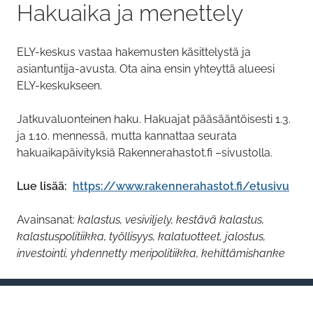
Hakuaika ja menettely
ELY-keskus vastaa hakemusten käsittelystä ja
asiantuntija-avusta. Ota aina ensin yhteyttä alueesi
ELY-keskukseen.
Jatkuvaluonteinen haku. Hakuajat pääsääntöisesti 1.3.
ja 1.10. mennessä, mutta kannattaa seurata
hakuaikapäivityksiä Rakennerahastot.fi –sivustolla.
Lue lisää:
https://www.rakennerahastot.fi/etusivu
Avainsanat:
kalastus, vesiviljely, kestävä kalastus,
kalastuspolitiikka, työllisyys, kalatuotteet, jalostus,
investointi, yhdennetty meripolitiikka, kehittämishanke