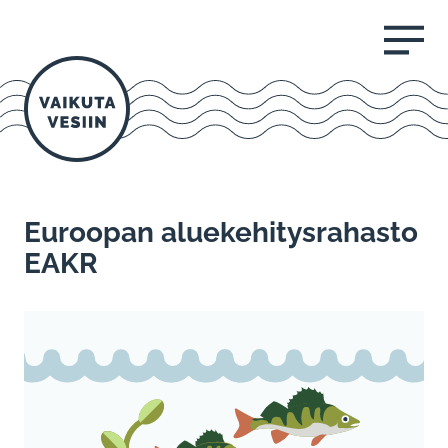
AVAA VALI
Euroopan aluekehitysrahasto
EAKR