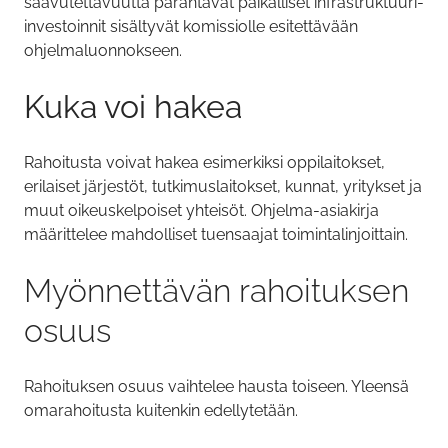
saavutettavuutta parantavat paikalliset infrastruktuuri-
investoinnit sisältyvät komissiolle esitettävään
ohjelmaluonnokseen.
Kuka voi hakea
Rahoitusta voivat hakea esimerkiksi oppilaitokset,
erilaiset järjestöt, tutkimuslaitokset, kunnat, yritykset ja
muut oikeuskelpoiset yhteisöt. Ohjelma-asiakirja
määrittelee mahdolliset tuensaajat toimintalinjoittain.
Myönnettävän rahoituksen
osuus
Rahoituksen osuus vaihtelee hausta toiseen. Yleensä
omarahoitusta kuitenkin edellytetään.