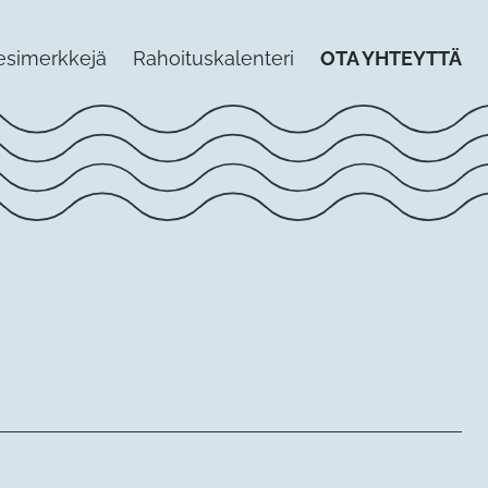
esimerkkejä
Rahoituskalenteri
OTA YHTEYTTÄ