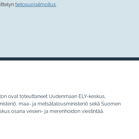
ittelyn
tietosuojailmoitus
.
ton ovat toteuttaneet Uudenmaan ELY-keskus,
isteriö, maa- ja metsätalousministeriö sekä Suomen
kus osana vesien- ja merenhoidon viestintää.