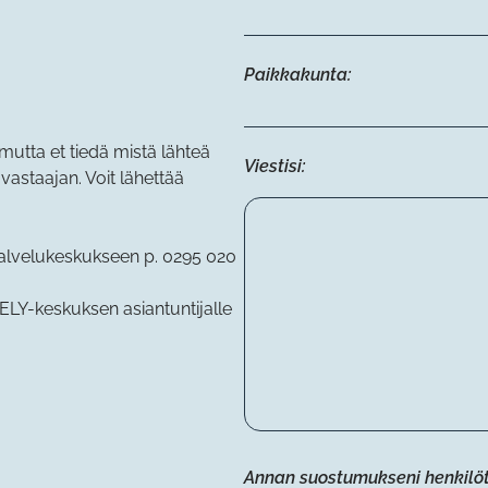
Paikkakunta:
mutta et tiedä mistä lähteä
Viestisi:
vastaajan. Voit lähettää
palvelukeskukseen p. 0295 020
ELY-keskuksen asiantuntijalle
Annan suostumukseni henkilöti