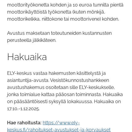
moottorityökonetta kohden ja 10 euroa tunnilta pientä
moottorikäyttöistä työkonetta (kuten mönkijä,
moottorikelkka, niittokone tai moottorivene) kohden.
Avustus maksetaan toteutuneiden kustannusten
perusteella jälkikäteen.
Hakuaika
ELY-keskus vastaa hakemusten käsittelystä ja
asiantuntija-avusta. Vesistökunnostushankkeen
avustushakemus osoitetaan sille ELY-keskukselle,
jonka toimialue kattaa pääosan toiminnasta. Hakuaika
on pääsääntöisesti syksyllä lokakuussa. Hakuaika on
17.10.-1.12.2025.
Hae rahoitusta:
https://www.ely-
keskus.fi/rahoitukset-avustukset-ja-korvaukset