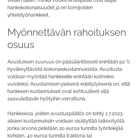
vesien tilaan, minkä vuoksi ensisijaisia ovat laajat
hankekokonaisuudet ja eri toimijoiden
yhteistyöhankkeet.
Myönnettävän rahoituksen
osuus
Avustuksen suuruus on pääsääntöisesti enintään 50 %
hyväksyttävistä kokonaiskustannuksista. Avustusta
voidaan myöntää hankkeelle enintään kolmeksi
vuodeksi. Avustamisen yleisenä edellytyksenä on, että
hankkeen kustannukset ovat kohtuulliset sillä
saavutettaviin hyötyihin verrattuna.
Hankkeissa, joiden avustuspäätös on tehty 1.7.2023
alkaen kustannuksiin voidaan sisällyttää talkootyötä,
jonka arvona pidetään 20 euroa tunnilta työntekijää
kohden, 40 euroa tunnilta traktoria tai