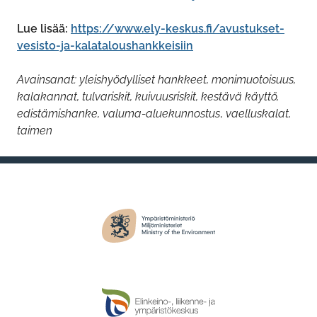
Lue lisää:
htt
ps://www.ely-keskus.fi/avustukset-
vesisto-ja-kalataloushankkeisiin
Avainsanat: yleishyödylliset hankkeet, monimuotoisuus,
kalakannat, tulvariskit, kuivuusriskit, kestävä käyttö,
edistämishanke, valuma-aluekunnostus
,
vaelluskalat,
taimen