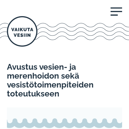
AVAA VALI
Avustus vesien- ja
merenhoidon sekä
vesistötoimenpiteiden
toteutukseen