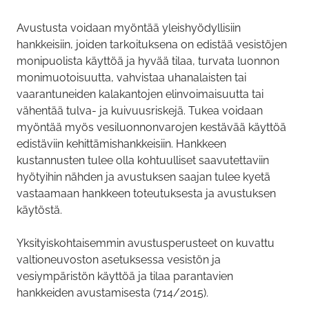
Avustusta voidaan myöntää yleishyödyllisiin
hankkeisiin, joiden tarkoituksena on edistää vesistöjen
monipuolista käyttöä ja hyvää tilaa, turvata luonnon
monimuotoisuutta, vahvistaa uhanalaisten tai
vaarantuneiden kalakantojen elinvoimaisuutta tai
vähentää tulva- ja kuivuusriskejä. Tukea voidaan
myöntää myös vesiluonnonvarojen kestävää käyttöä
edistäviin kehittämishankkeisiin. Hankkeen
kustannusten tulee olla kohtuulliset saavutettaviin
hyötyihin nähden ja avustuksen saajan tulee kyetä
vastaamaan hankkeen toteutuksesta ja avustuksen
käytöstä.
Yksityiskohtaisemmin avustusperusteet on kuvattu
valtioneuvoston asetuksessa vesistön ja
vesiympäristön käyttöä ja tilaa parantavien
hankkeiden avustamisesta (714/2015).