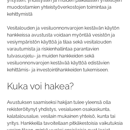
yritysten, yhdistysten ja muiden paikallisten yhteisöjen
muodostamien yhteistyöverkostojen toimintaa ja
kehittymistä
Vesitalouden ja vesiluonnonvarojen kestävän käytön
hankkeissa avustusta voidaan myöntää vesistön ja
vesiympäristön käyttöä ja tilaa sekä vesitalouden
varautumista ja riskienhallintaa parantavien
tulvasuojelu- ja muiden hankkeiden sekä
vesiluonnonvarojen kestävää käyttöä edistävien
kehittämis- ja investointihankkeiden tukemiseen.
Kuka voi hakea?
Avustuksen saamiseksi hakijan tulee yleensä olla
rekisteröitynyt yhdistys, vesialueen osakaskunta,
kalatalousalue, vesilain mukainen yhteisö, kunta tai
yritys. Hankkeilla tavoitellaan pitkäkestoisia vaikutuksia