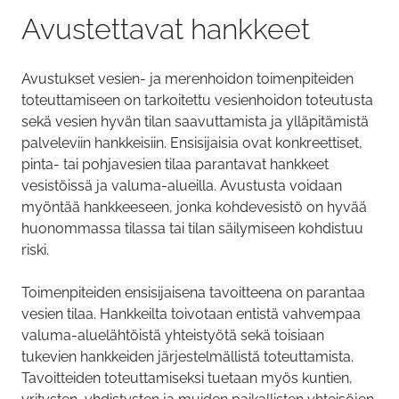
Avustettavat hankkeet
Avustukset vesien- ja merenhoidon toimenpiteiden
toteuttamiseen on tarkoitettu vesienhoidon toteutusta
sekä vesien hyvän tilan saavuttamista ja ylläpitämistä
palveleviin hankkeisiin. Ensisijaisia ovat konkreettiset,
pinta- tai pohjavesien tilaa parantavat hankkeet
vesistöissä ja valuma-alueilla. Avustusta voidaan
myöntää hankkeeseen, jonka kohdevesistö on hyvää
huonommassa tilassa tai tilan säilymiseen kohdistuu
riski.
Toimenpiteiden ensisijaisena tavoitteena on parantaa
vesien tilaa. Hankkeilta toivotaan entistä vahvempaa
valuma-aluelähtöistä yhteistyötä sekä toisiaan
tukevien hankkeiden järjestelmällistä toteuttamista.
Tavoitteiden toteuttamiseksi tuetaan myös kuntien,