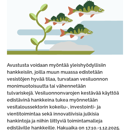
Avustusta voidaan myöntää yleishyödyllisiin
hankkeisiin, joilla muun muassa edistetään
vesistöjen hyvää tilaa, turvataan vesiluonnon
monimuotoisuutta tai vähennetään
tulvariskejä. Vesiluonnonvarojen kestävää käyttöä
edistävinä hankkeina tukea myönnetään
vesitaloussektorin kokeilu-, investointi- ja
vientitoimintaa sekä innovatiivisia julkisia
hankintoja ja niihin liittyviä toimintamalleja
edistäville hankkeille.
Hakuaika on 17.10.-1.12.2025.